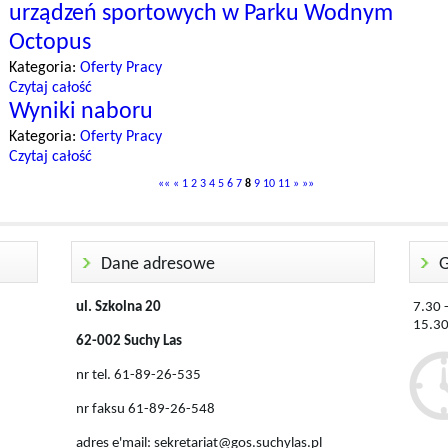
urządzeń sportowych w Parku Wodnym
Octopus
Kategoria:
Oferty Pracy
Czytaj całość
Wyniki naboru
Kategoria:
Oferty Pracy
Czytaj całość
««
«
1
2
3
4
5
6
7
8
9
10
11
»
»»
Dane adresowe
G
ul. Szkolna 20
7.30 
62-002 Suchy Las
nr tel. 61-89-26-535
nr faksu 61-89-26-548
adres e'mail: sekretariat@gos.suchylas.pl