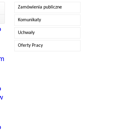
Zamówienia publiczne
Komunikaty
o
Uchwały
Oferty Pracy
ym
o
w
o