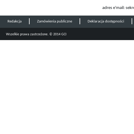
adres e'mail: sek
Redakcja
Zamówienia publiczne
Deklaracja dostępności
Wszelkie prawa zastrzeżone. © 2014 GCI