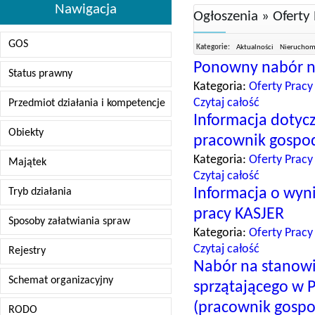
Nawigacja
Ogłoszenia » Oferty
GOS
Kategorie:
Aktualności
Nieruchomo
Ponowny nabór na
Status prawny
Kategoria:
Oferty Pracy
Czytaj całość
Przedmiot działania i kompetencje
Informacja dotyc
Obiekty
pracownik gospo
Kategoria:
Oferty Pracy
Majątek
Czytaj całość
Informacja o wyn
Tryb działania
pracy KASJER
Sposoby załatwiania spraw
Kategoria:
Oferty Pracy
Czytaj całość
Rejestry
Nabór na stanowi
Schemat organizacyjny
sprzątającego w
(pracownik gospo
RODO