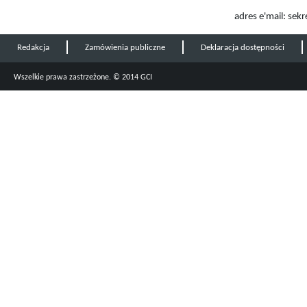
adres e'mail: sek
Redakcja
Zamówienia publiczne
Deklaracja dostępności
Wszelkie prawa zastrzeżone. © 2014 GCI