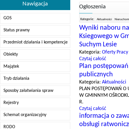
Nawigacja
Ogłoszenia
GOS
Kategorie:
Aktualności
Nieruchomo
Wyniki naboru n
Status prawny
Ksiegowego w Gm
Przedmiot działania i kompetencje
Suchym Lesie
Kategoria:
Oferty Pracy
Obiekty
Czytaj całość
Plan postępowań
Majątek
publicznych
Tryb działania
Kategoria:
Aktualności
PLAN POSTĘPOWAŃ O 
Sposoby załatwiania spraw
W GMINNYM OŚRODKU 
R.
Rejestry
Czytaj całość
Schemat organizacyjny
informacja o zaw
obsługi ratwonic
RODO