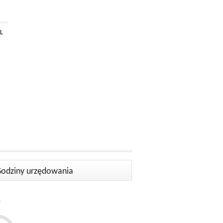
L
odziny urzędowania
-
15.