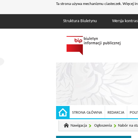
Ta strona używa mechanizmu ciasteczek. Więcej in
Struktura Biuletynu
Wersja kontra
STRONA GŁÓWNA
REDAKCJA
POLI
Nawigacja
Ogłoszenia
Nabór na sta